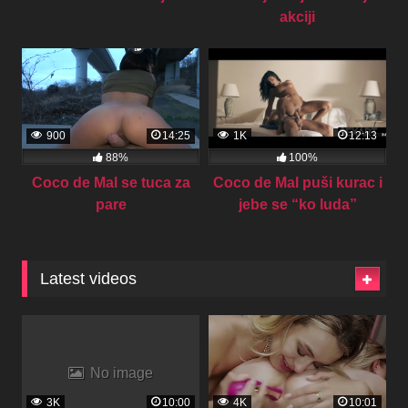
akciji
900
14:25
1K
12:13
88%
100%
Coco de Mal se tuca za
Coco de Mal puši kurac i
pare
jebe se “ko luda”
Latest videos
No image
3K
10:00
4K
10:01