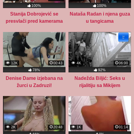
100%
100%
Stanija Dobrojević se
Nataša Radan i njena guza
presvlači pred kamerama
u tangicama
12K
00:43
4K
06:00
78%
92%
Denise Dame izjebana na
Nadežda Biljić: Seks u
žurci u Zadruzi!
rijalitiju sa Mikijem
2K
20:48
1K
01:14