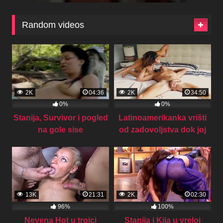
Random videos
2K
04:36
2K
34:50
0%
0%
Stanija, Survivor i pogled
Latinoamerikanka vrišti
na gole sise
od zadovoljstva dok joj
Lanmi Majami razbija sve
rupice
13K
21:31
2K
02:30
96%
100%
Nevena Hot u trojci
Stanija i Kija u vreloj