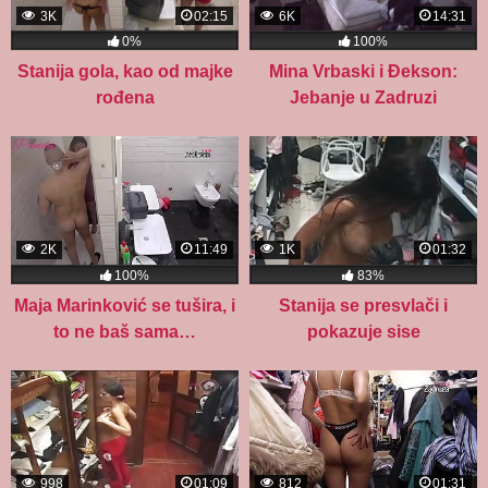
3K
02:15
6K
14:31
0%
100%
Stanija gola, kao od majke
Mina Vrbaski i Đekson:
rođena
Jebanje u Zadruzi
2K
11:49
1K
01:32
100%
83%
Maja Marinković se tušira, i
Stanija se presvlači i
to ne baš sama…
pokazuje sise
998
01:09
812
01:31