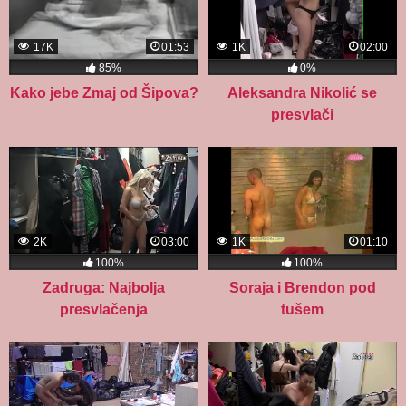
17K
01:53
1K
02:00
85%
0%
Kako jebe Zmaj od Šipova?
Aleksandra Nikolić se
presvlači
2K
03:00
1K
01:10
100%
100%
Zadruga: Najbolja
Soraja i Brendon pod
presvlačenja
tušem