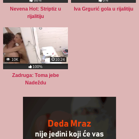
66%
0%
Nevena Hot: Striptiz u
Iva Grgurić gola u rijalitiju
rijalitiju
10K
10:24
100%
Zadruga: Toma jebe
Nadeždu