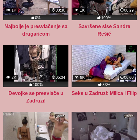
1K
03:30
1K
00:29
0%
100%
Najbolje je presvlačenje sa
Savršene sise Sandre
drugaricom
Rešić
2K
05:34
8K
06:00
100%
83%
Devojke se presvlače u
Seks u Zadruzi: Milica i Filip
Zadruzi!