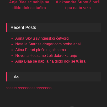
Anja Blaa se nabija na
Aleksandra Subotić puši
dildo dok se tušira
tipu na brzaka
Recent Posts
Anna Sky u svingerskoj četvorci
Natalia Starr sa drugaricom proba anal
Atina Ferari pleše u gaćicama
Nevena Hot samo želi dobro karanje
Anja Blaa se nabija na dildo dok se tušira
links
ssssss sssssssss ssssssss