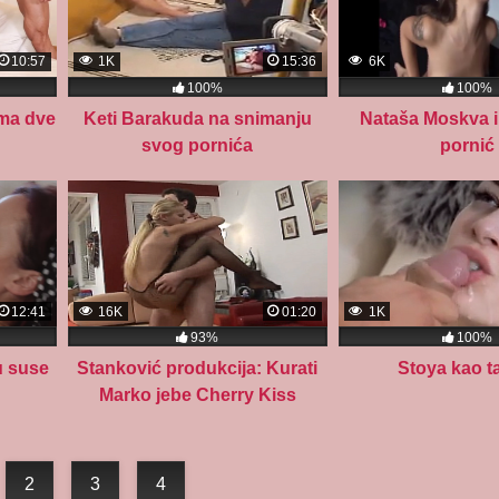
10:57
1K
15:36
6K
100%
100%
ima dve
Keti Barakuda na snimanju
Nataša Moskva i 
svog pornića
pornić
12:41
16K
01:20
1K
93%
100%
u suse
Stanković produkcija: Kurati
Stoya kao t
Marko jebe Cherry Kiss
2
3
4