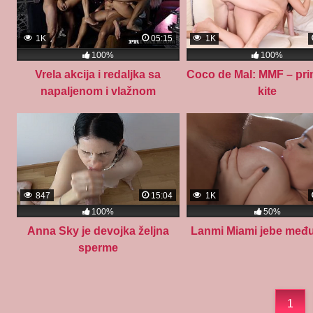
1K
05:15
1K
100%
100%
Vrela akcija i redaljka sa
Coco de Mal: MMF – pr
napaljenom i vlažnom
kite
Srpkinjom
847
15:04
1K
100%
50%
Anna Sky je devojka željna
Lanmi Miami jebe međ
sperme
1