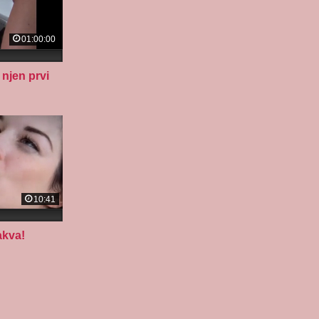
01:00:00
njen prvi
10:41
akva!