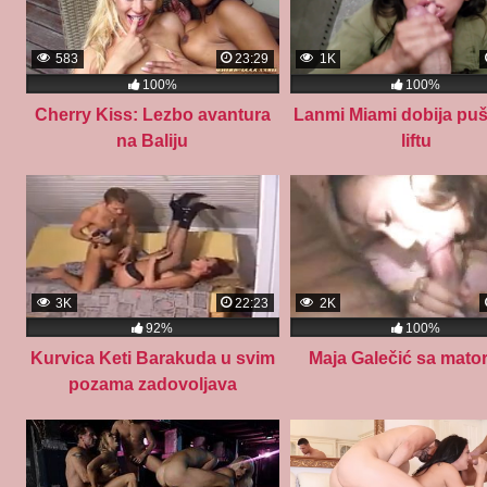
583
23:29
1K
100%
100%
Cherry Kiss: Lezbo avantura
Lanmi Miami dobija puš
na Baliju
liftu
3K
22:23
2K
92%
100%
Kurvica Keti Barakuda u svim
Maja Galečić sa mat
pozama zadovoljava
napaljenog frajera