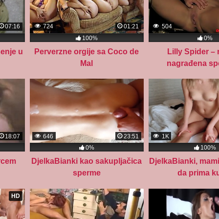
07:16
724
01:21
504
100%
0%
enje u
Perverzne orgije sa Coco de
Lilly Spider – 
Mal
nagrađena s
18:07
646
23:51
1K
0%
100%
orcem
DjelkaBianki kao sakupljačica
DjelkaBianki, mami
sperme
da prima k
HD