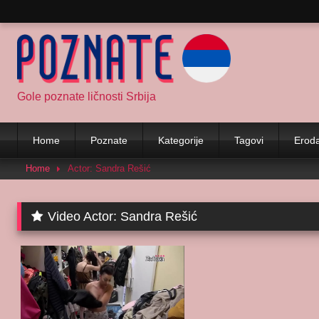
Skip
to
content
Gole poznate ličnosti Srbija
Home
Poznate
Kategorije
Tagovi
Eroda
Home
Actor: Sandra Rešić
Video Actor:
Sandra Rešić