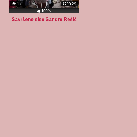
1K
00:29
100%
Savršene sise Sandre Rešić